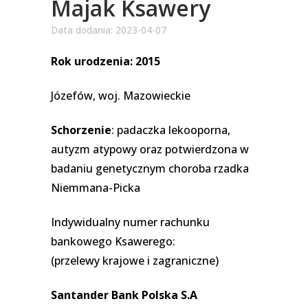
Majak Ksawery
Data dodania: 2023-04-07
Rok urodzenia: 2015
Józefów, woj. Mazowieckie
Schorzenie
: padaczka lekooporna,
autyzm atypowy oraz potwierdzona w
badaniu genetycznym choroba rzadka
Niemmana-Picka
Indywidualny numer rachunku
bankowego Ksawerego:
(przelewy krajowe i zagraniczne)
Santander Bank Polska S.A