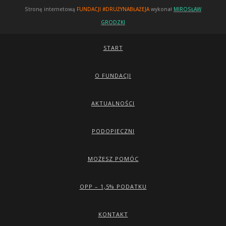
Stronę internetową
FUNDACJI #DRUŻYNABŁAŻEJA
wykonał
MIROSŁAW
GRODZKI
START
O FUNDACJI
AKTUALNOŚCI
PODOPIECZNI
MOŻESZ POMÓC
OPP – 1,5% PODATKU
KONTAKT