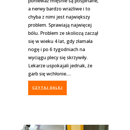
ponieważ mięśnie są pospinane,
a nerwy bardzo wrażliwe i to
chyba z nimi jest największy
problem. Sprawiają najwięcej
bólu. Problem ze skoliozą zaczął
się w wieku 4️ lat, gdy złamała
nogę i po 6️ tygodniach na
wyciągu plecy się skrzywiły.
Lekarze uspokajali jednak, że
garb się wchłonie….
CZYTAJ DALEJ