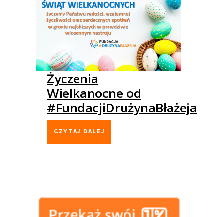
Życzenia
Wielkanocne od
#FundacjiDrużynaBłażeja
CZYTAJ DALEJ