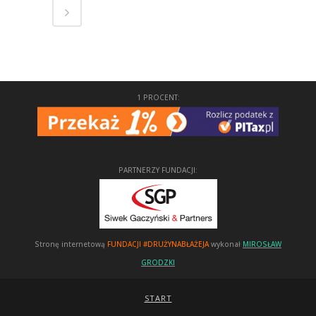
1 PROCENT:
PARTNERZY FUNDACJI:
Stronę internetową
FUNDACJI #DRUŻYNABŁAŻEJA
wykonał
MIROSŁAW
GRODZKI
START