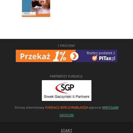
1 PROCENT:
PARTNERZY FUNDACJI:
Stronę internetową
FUNDACJI #DRUŻYNABŁAŻEJA
wykonał
MIROSŁAW
GRODZKI
START